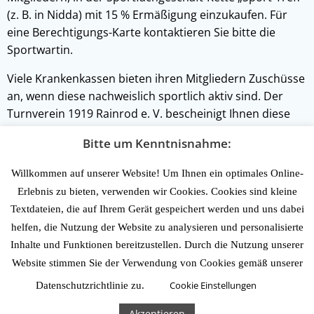
(z. B. in Nidda) mit 15 % Ermäßigung einzukaufen. Für
eine Berechtigungs-Karte kontaktieren Sie bitte die
Sportwartin.
Viele Krankenkassen bieten ihren Mitgliedern Zuschüsse
an, wenn diese nachweislich sportlich aktiv sind. Der
Turnverein 1919 Rainrod e. V. bescheinigt Ihnen diese
Aktivität in Ihrem Bonusheft der Krankenkasse bzw.
Bitte um Kenntnisnahme:
formlos. Kontaktieren Sie dafür bitte die Sportwartin.
Willkommen auf unserer Website! Um Ihnen ein optimales Online-
Erlebnis zu bieten, verwenden wir Cookies. Cookies sind kleine
Textdateien, die auf Ihrem Gerät gespeichert werden und uns dabei
helfen, die Nutzung der Website zu analysieren und personalisierte
Inhalte und Funktionen bereitzustellen. Durch die Nutzung unserer
Website stimmen Sie der Verwendung von Cookies gemäß unserer
© 2026 Turnverein TV 1919 Rainrod e.V.
Cookie Einstellungen
Datenschutzrichtlinie zu.
IMPRESSUM
DATENSCHUTZERKLÄRUNG
Akzeptieren