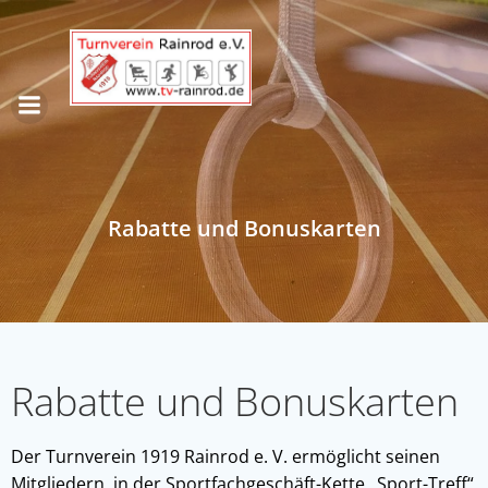
Zum
Inhalt
springen
Rabatte und Bonuskarten
Rabatte und Bonuskarten
Der Turnverein 1919 Rainrod e. V. ermöglicht seinen
Mitgliedern, in der Sportfachgeschäft-Kette „Sport-Treff“